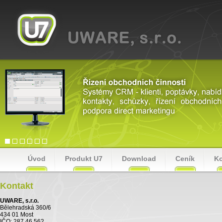
Úvod
Produkt U7
Download
Ceník
Ko
Kontakt
UWARE, s.r.o.
Bělehradská 360/6
434 01 Most
IČO: 287 46 562